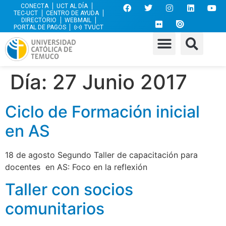
CONECTA
UCT AL DÍA
TEC-UCT
CENTRO DE AYUDA
DIRECTORIO
WEBMAIL
PORTAL DE PAGOS
TVUCT
Día:
27 Junio 2017
Ciclo de Formación inicial
en AS
18 de agosto Segundo Taller de capacitación para
docentes en AS: Foco en la reflexión
Taller con socios
comunitarios