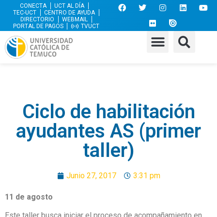
CONECTA
UCT AL DÍA
TEC-UCT
CENTRO DE AYUDA
DIRECTORIO
WEBMAIL
PORTAL DE PAGOS
TVUCT
Ciclo de habilitación
ayudantes AS (primer
taller)
Junio 27, 2017
3:31 pm
11 de agosto
Este taller busca iniciar el proceso de acompañamiento en