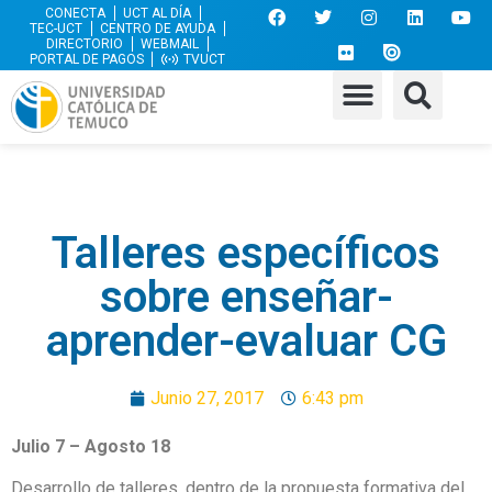
CONECTA
UCT AL DÍA
TEC-UCT
CENTRO DE AYUDA
DIRECTORIO
WEBMAIL
PORTAL DE PAGOS
TVUCT
Talleres específicos
sobre enseñar-
aprender-evaluar CG
Junio 27, 2017
6:43 pm
Julio 7 – Agosto 18
Desarrollo de talleres, dentro de la propuesta formativa del