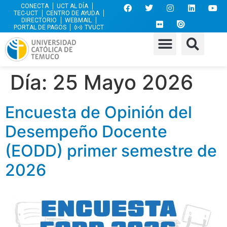
CONECTA
UCT AL DÍA
TEC-UCT
CENTRO DE AYUDA
DIRECTORIO
WEBMAIL
PORTAL DE PAGOS
TVUCT
Día:
25 Mayo 2026
Encuesta de Opinión del
Desempeño Docente
(EODD) primer semestre de
2026