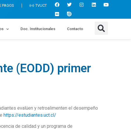
E PAGOS
TVUCT
os
Doc. Institucionales
Contacto
te (EODD) primer
udiantes evalúen y retroalimenten el desempeño
te
https://estudiantes.uct.cl/
ocencia de calidad y un programa de