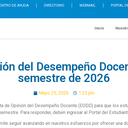
ENTRO DE AYUDA
DIRECTORIO
WEBMAIL
PORTAL D
Inicio
Nosotr
nión del Desempeño Docen
semestre de 2026
Mayo 25, 2026
1:25 pm
uesta de Opinión del Desempeño Docente (EODD) para que los est
semestre. Para responder, deben ingresar al Portal del Estudian
mite seguir avanzando en nuestros esfuerzos por ofrecer una d