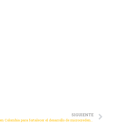
SIGUIENTE
Profesionales de la VRA realizan pasantía en Colombia para fortalecer el desarrollo de microcredenciales en la UCT