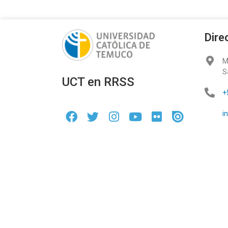
Dire
M
S
UCT en RRSS
+
i