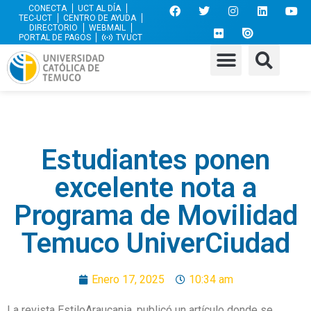
CONECTA
UCT AL DÍA
TEC-UCT
CENTRO DE AYUDA
DIRECTORIO
WEBMAIL
PORTAL DE PAGOS
TVUCT
Estudiantes ponen
excelente nota a
Programa de Movilidad
Temuco UniverCiudad
Enero 17, 2025
10:34 am
La revista EstiloAraucania, publicó un artículo donde se